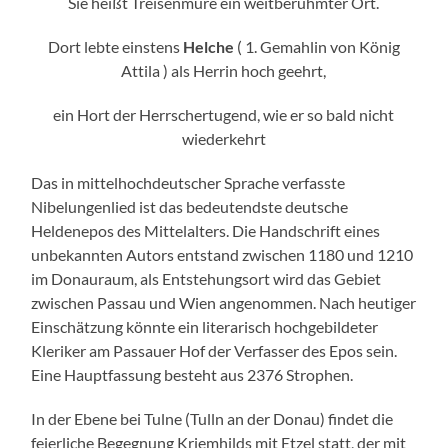
Sie heißt Treisenmure ein weitberühmter Ort.
Dort lebte einstens
Helche
( 1. Gemahlin von König
Attila ) als Herrin hoch geehrt,
ein Hort der Herrschertugend, wie er so bald nicht
wiederkehrt
Das in mittelhochdeutscher Sprache verfasste
Nibelungenlied ist das bedeutendste deutsche
Heldenepos des Mittelalters. Die Handschrift eines
unbekannten Autors entstand zwischen 1180 und 1210
im Donauraum, als Entstehungsort wird das Gebiet
zwischen Passau und Wien angenommen. Nach heutiger
Einschätzung könnte ein literarisch hochgebildeter
Kleriker am Passauer Hof der Verfasser des Epos sein.
Eine Hauptfassung besteht aus 2376 Strophen.
In der Ebene bei Tulne (Tulln an der Donau) findet die
feierliche Begegnung Kriemhilds mit Etzel statt, der mit