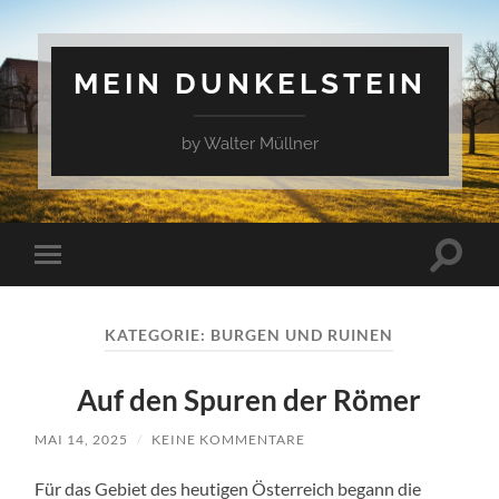
MEIN DUNKELSTEIN
by Walter Müllner
Suchfe
Mobile-
ein-/a
Menü
ein-/ausblenden
KATEGORIE:
BURGEN UND RUINEN
Auf den Spuren der Römer
MAI 14, 2025
/
KEINE KOMMENTARE
Für das Gebiet des heutigen Österreich begann die