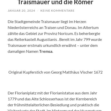
Traismauer und die Römer
JANUAR 20, 2024
/
KEINE KOMMENTARE
Die Stadtgemeinde Traismauer liegt im Herzen
Niederösterreichs an Traisen und Donau. Im Altertum
zählte das Gebiet zur Provinz Noricum. Es beherbergte
das Reiterkastell Augustianis . Bereit im Jahr 799 wurde
Traismauer erstmals urkundlich erwähnt – unter dem
damaligen Namen
Tremsa
.
Original Kupferstich von Georg Matthäus Vischer 1672
Der Florianiplatz mit der Florianistatue aus dem Jahr
1779 und das Alte Schlosserhaus ist der Kernbereich
der frühmittelalterlichen Besiedlung und praktisch die
Visitenkarte der Stadt. Im Hintergrund der Hungerturm.